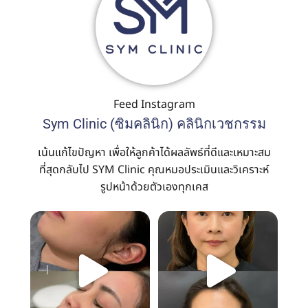
Feed Instagram
Sym Clinic (ซิมคลินิก) คลินิกเวชกรรม
เน้นแก้ไขปัญหา เพื่อให้ลูกค้าได้ผลลัพธ์ที่ดีและเหมาะสม
ที่สุดกลับไป SYM Clinic คุณหมอประเมินและวิเคราะห์
รูปหน้าด้วยตัวเองทุกเคส
ผิวสวย ไม่ใช่แค่ยกกระชับ…แต่
หน้าเด็กขึ้น…ไม่จำเป็นต้องใช้ไหม
ต้องฟื้นฟูจากภายใน
...
เยอะ
ด้วย
...
1
0
1
0