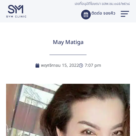
เลขที่อนุมัติโฆษณา ฆสพ.ชม.๐๘๕/๒๕๖๘
ติดต่อ จองคิว
May Matiga
พฤศจิกายน 15, 2022
7:07 pm