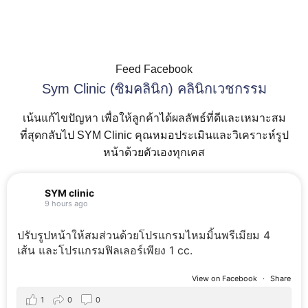
Radiesse
เพื่อวางแผนการดูแลผิวและ
Radiesse
ออกแบบการรักษาเฉพาะบุคคล
2
0
ให้เหมาะกับปัญหาและเป้า
2
0
หมายความงามของคุณ
Feed Facebook
#ยกกระชับผิว #SkinQuality
Sym Clinic (ซิมคลินิก) คลินิกเวชกรรม
#ProgramRadiesse
#ProgramBelo
#ProgramBoPrueX
เน้นแก้ไขปัญหา เพื่อให้ลูกค้าได้ผลลัพธ์ที่ดีและเหมาะสม
#ภายใต้เจ้าของเดียว
ที่สุดกลับไป SYM Clinic คุณหมอประเมินและวิเคราะห์รูป
กับultherapy
หน้าด้วยตัวเองทุกเคส
#MerzAesthetics
3
0
SYM clinic
9 hours ago
ปรับรูปหน้าให้สมส่วนด้วยโปรแกรมไหมมิ้นพรีเมียม 4
เส้น และโปรแกรมฟิลเลอร์เพียง 1 cc.
View on Facebook
·
Share
1
0
0