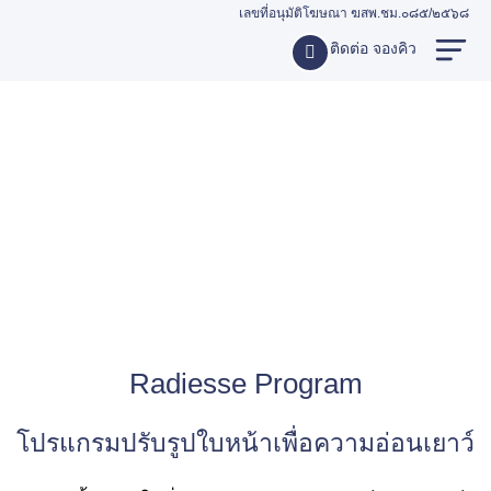
เลขที่อนุมัติโฆษณา ฆสพ.ชม.๐๘๕/๒๕๖๘
ติดต่อ จองคิว
Radiesse Program
โปรแกรมปรับรูปใบหน้าเพื่อความอ่อนเยาว์