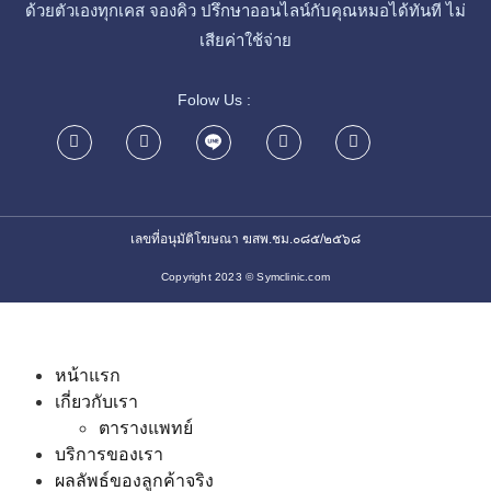
ด้วยตัวเองทุกเคส จองคิว ปรึกษาออนไลน์กับคุณหมอได้ทันที ไม่
เสียค่าใช้จ่าย
Folow Us :
เลขที่อนุมัติโฆษณา ฆสพ.ชม.๐๘๕/๒๕๖๘
Copyright 2023 © Symclinic.com
หน้าแรก
เกี่ยวกับเรา
ตารางแพทย์
บริการของเรา
ผลลัพธ์ของลูกค้าจริง