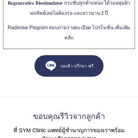
𝐑𝐞𝐠𝐞𝐧𝐞𝐫𝐚𝐭𝐢𝐯𝐞 𝐁𝐢𝐨𝐬𝐭𝐢𝐦𝐮𝐥𝐚𝐭𝐨𝐫 กระชับทุกตำแหน่ง ได้วอลลุ่มผิว
ผลลัพธ์เลยไม่ต้องรอ และยาวนาน 𝟐 ปี
Radiesse Program สอบถามรายละเอียด โปรโมชั่น เพิ่มเติม
คลิก
จองคิว ปรึกษา ฟรี
ขอบคุณรีวิวจากลูกค้า
ที่ SYM Clinic แพทย์ผู้ชำนาญการของเราพร้อม