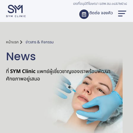
เลขที่อนุมัติโฆษณา ฆสพ.ชม.๐๘๕/๒๕๖๘
ติดต่อ จองคิว
หน้าเเรก
ข่าวสาร & กิจกรรม
News
ที่
SYM Clinic
แพทย์ผู้เชี่ยวชาญของเราพร้อมพัฒนา
ศักยภาพอยู่เสมอ