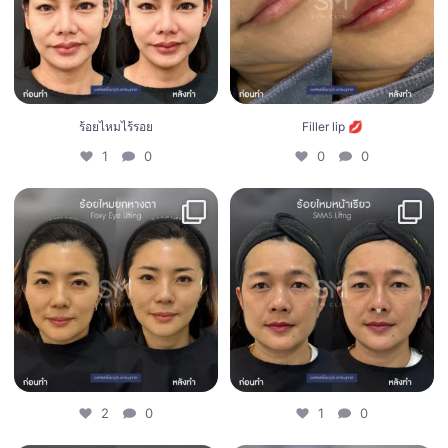
ร้อยไหมไร้รอย
Filler lip 💋
1
0
0
0
2
0
1
0
2
0
1
0